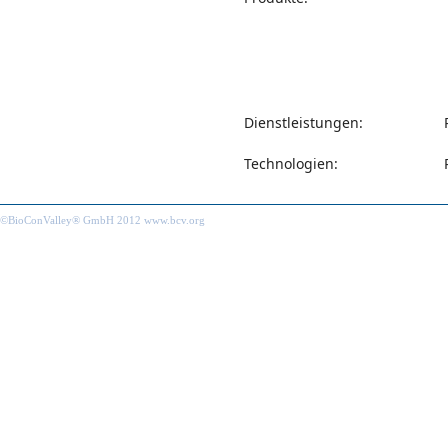
Dienstleistungen:
Technologien:
©BioConValley® GmbH 2012 www.bcv.org